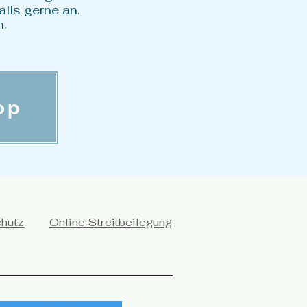
lls gerne an.
n.
op
chutz
Online Streitbeilegung