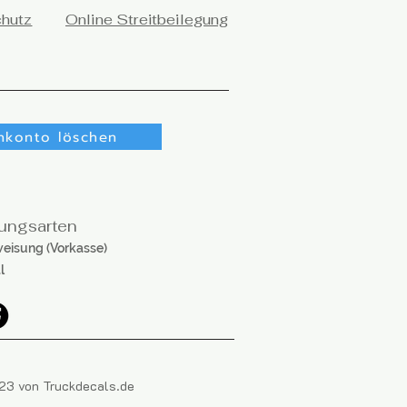
chutz
Online Streitbeilegung
nkonto löschen
ungsarten
eisung (Vorkasse)
l
3 von Truckdecals.de