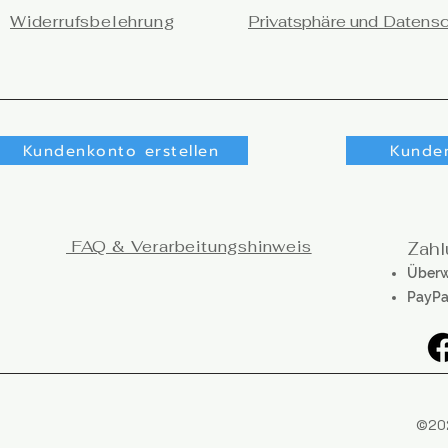
Widerrufsbelehrung
Privatsphäre und Datens
Kundenkonto erstellen
Kunde
FAQ & Verarbeitungshinweis
Zahl
Überw
PayPa
©202