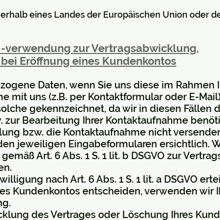
innerhalb eines Landes der Europäischen Union oder 
 -verwendung zur Vertragsabwicklung,
d
bei Eröffnung eines Kundenkontos
ogene Daten, wenn Sie uns diese im Rahmen Ih
 mit uns (z.B. per Kontaktformular oder E-Mail) f
 solche gekennzeichnet, da wir in diesen Fällen
. zur Bearbeitung Ihrer Kontaktaufnahme benöt
lung bzw. die Kontaktaufnahme nicht versende
den jeweiligen Eingabeformularen ersichtlich. 
gemäß Art. 6 Abs. 1 S. 1 lit. b DSGVO zur Vertr
en.
willigung nach Art. 6 Abs. 1 S. 1 lit. a DSGVO ert
eines Kundenkontos entscheiden, verwenden wir
ng.
cklung des Vertrages oder Löschung Ihres Kun