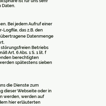
tsphäre ist für uns sehr
n Daten.
n. Bei jedem Aufruf einer
Logfile, das z.B. den
s, übertragene Datenmenge
rt.
 störungsfreien Betriebs
rt. 6 Abs. 1 S. 1 lit. f
nden berechtigten
n werden spätestens sieben
uns die Dienste zum
g dieser Webseite oder in
en werden, werden auf
dem hier erläuterten