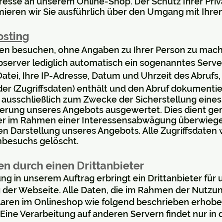
eresse an unserem Online-Shop. Der Schutz Ihrer Priva
mieren wir Sie ausführlich über den Umgang mit Ihre
osting
en besuchen, ohne Angaben zu Ihrer Person zu mache
erver lediglich automatisch ein sogenanntes Server-
tei, Ihre IP-Adresse, Datum und Uhrzeit des Abruf
er (Zugriffsdaten) enthält und den Abruf dokumentie
 ausschließlich zum Zwecke der Sicherstellung eines
rung unseres Angebots ausgewertet. Dies dient gemäß A
r im Rahmen einer Interessensabwägung überwiege
ten Darstellung unseres Angebots. Alle Zugriffsdate
nbesuchs gelöscht.
en durch einen Drittanbieter
g in unserem Auftrag erbringt ein Drittanbieter für 
 der Webseite. Alle Daten, die im Rahmen der Nutzun
aren im Onlineshop wie folgend beschrieben erhob
 Eine Verarbeitung auf anderen Servern findet nur in 