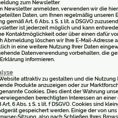
meldung zum Newsletter
 Newsletter anmelden, verwenden wir die hierf
geteilten Daten, um Ihnen regelmäßig unseren 
ng gemäß Art. 6 Abs. 1 S. 1 lit. a DSGVO zuzusen
etter ist jederzeit möglich und kann entweder
ne Kontaktmöglichkeit oder über einen dafür v
h Abmeldung löschen wir Ihre E-Mail-Adresse a
lich in eine weitere Nutzung Ihrer Daten eingew
gehende Datenverwendung vorbehalten, die gese
 Erklärung informieren.
alyse
ebsite attraktiv zu gestalten und die Nutzung
ende Produkte anzuzeigen oder zur Marktforsc
genannte Cookies. Dies dient der Wahrung uns
rwiegenden berechtigten Interessen an einer 
t. 6 Abs. 1 S. 1 lit. f DSGVO. Cookies sind klein
ndgerät gespeichert werden. Einige der von un
wser-Sitzung, also nach Schließen Ihres Brows