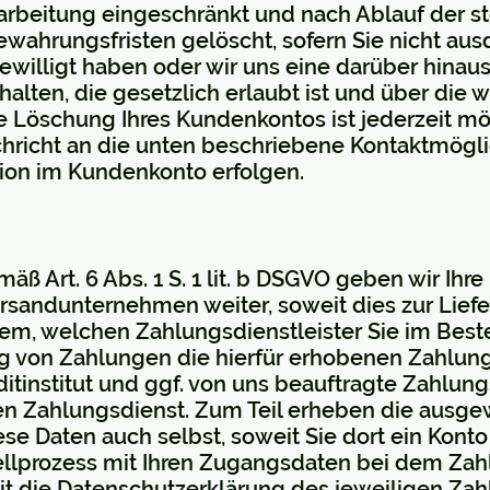
rarbeitung eingeschränkt und nach Ablauf der s
wahrungsfristen gelöscht, sofern Sie nicht ausd
gewilligt haben oder wir uns eine darüber hina
ten, die gesetzlich erlaubt ist und über die wir
ie Löschung Ihres Kundenkontos ist jederzeit m
hricht an die unten beschriebene Kontaktmögli
ion im Kundenkonto erfolgen.
äß Art. 6 Abs. 1 S. 1 lit. b DSGVO geben wir Ihr
rsandunternehmen weiter, soweit dies zur Lief
h dem, welchen Zahlungsdienstleister Sie im Bes
g von Zahlungen die hierfür erhobenen Zahlung
itinstitut und ggf. von uns beauftragte Zahlung
n Zahlungsdienst. Zum Teil erheben die ausge
se Daten auch selbst, soweit Sie dort ein Konto
ellprozess mit Ihren Zugangsdaten bei dem Zah
it die Datenschutzerklärung des jeweiligen Zahl