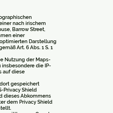
eographischen
einer nach irischem
use, Barrow Street,
ahmen einer
optimierten Darstellung
emäß Art. 6 Abs. 1 S. 1
ie Nutzung der Maps-
 insbesondere die IP-
 auf diese
dort gespeichert
-Privacy Shield
nd dieses Abkommens
er dem Privacy Shield
ellt.