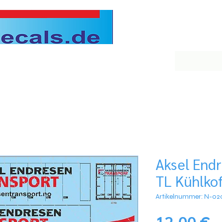
Aksel End
TL Kühlkof
Artikelnummer: N-02
P
12,00 €