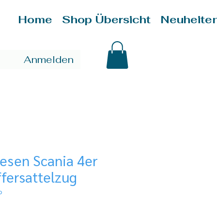
Home
Shop Übersicht
Neuheite
Anmelden
resen Scania 4er
fersattelzug
0
reis