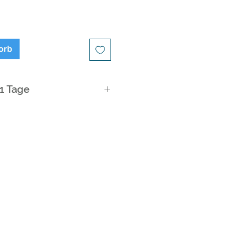
orb
21 Tage