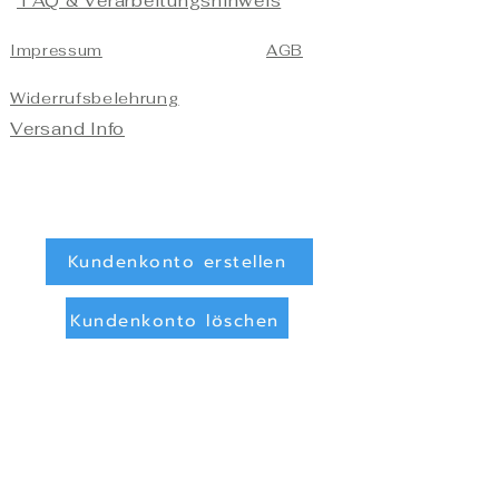
FAQ & Verarbeitungshinweis
Impressum
AGB
Widerrufsbelehrung
Versand Info
Kundenkonto erstellen
Kundenkonto löschen
Registrieren/Anmelden
Zahlungsarten
Überweisung (Vorkasse)
PayPal