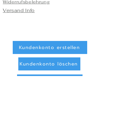
Widerrufsbelehrung
Versand Info
Kundenkonto erstellen
Kundenkonto löschen
Registrieren/Anmelden
Zahlungsarten
Überweisung (Vorkasse)
PayPal
Privatsphäre und Datenschutz
Online Streitbeilegung