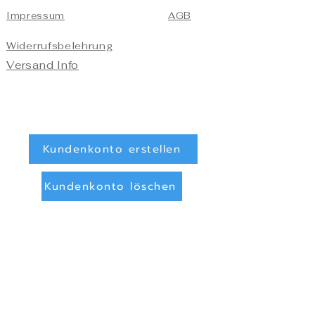
Impressum
AGB
Widerrufsbelehrung
Versand Info
Kundenkonto erstellen
Kundenkonto löschen
Registrieren/Anmelden
Zahlungsarten
Überweisung (Vorkasse)
PayPal