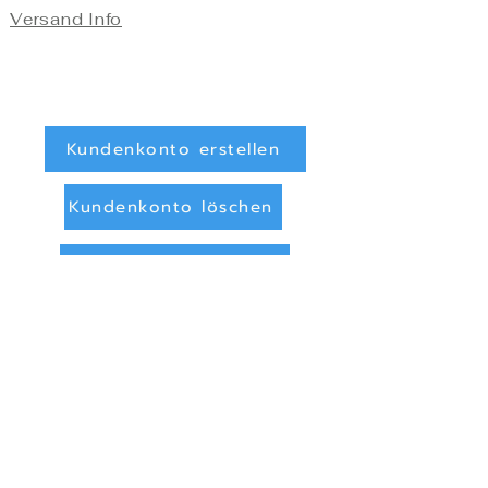
Versand Info
Kundenkonto erstellen
Kundenkonto löschen
Registrieren/Anmelden
Zahlungsarten
Überweisung (Vorkasse)
PayPal
Privatsphäre und Datenschutz
Online Streitbeilegung