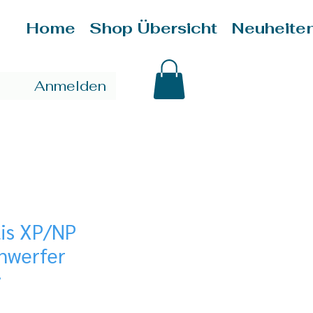
Home
Shop Übersicht
Neuheite
Anmelden
lis XP/NP
nwerfer
8
is