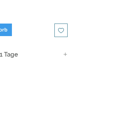
orb
21 Tage