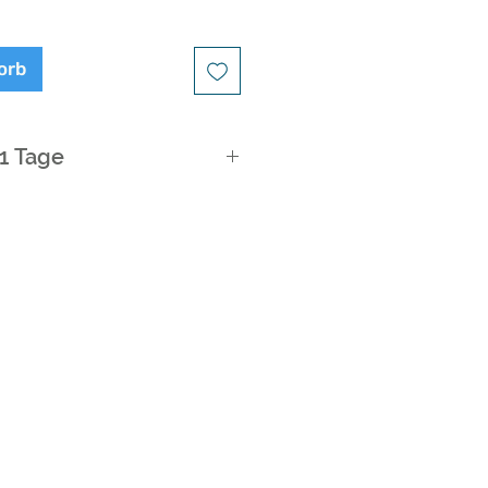
orb
21 Tage