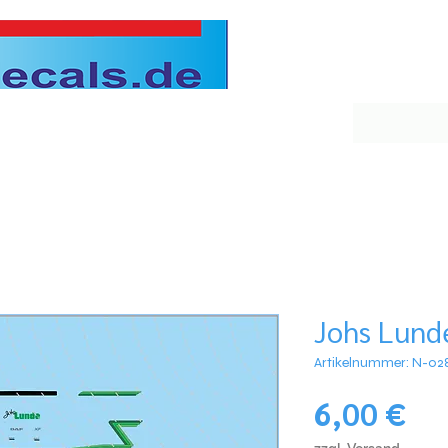
Johs Lund
Artikelnummer: N-02
Pre
6,00 €