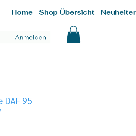
Home
Shop Übersicht
Neuheite
Anmelden
e DAF 95
8
is