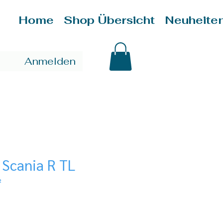
Home
Shop Übersicht
Neuheite
Anmelden
 Scania R TL
2
is