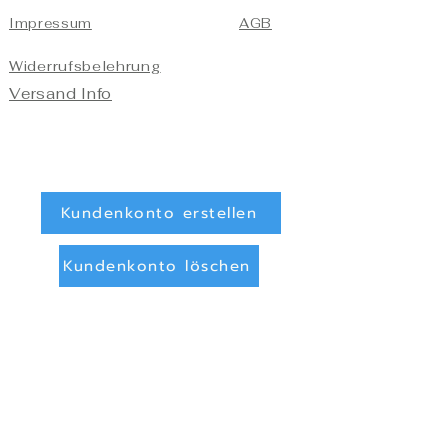
Impressum
AGB
Widerrufsbelehrung
Versand Info
Kundenkonto erstellen
Kundenkonto löschen
Registrieren/Anmelden
Zahlungsarten
Überweisung (Vorkasse)
PayPal