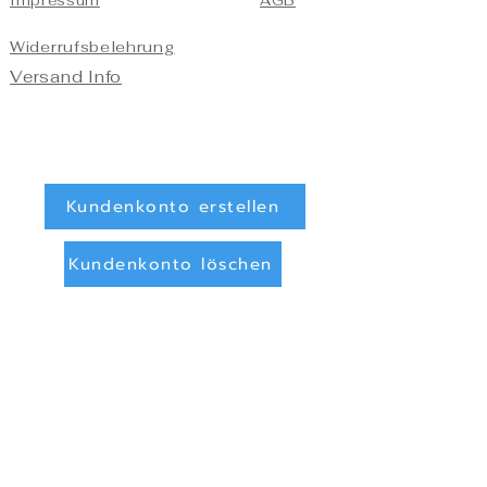
Impressum
AGB
Widerrufsbelehrung
Versand Info
Kundenkonto erstellen
Kundenkonto löschen
Registrieren/Anmelden
Zahlungsarten
Überweisung (Vorkasse)
PayPal
Privatsphäre und Datenschutz