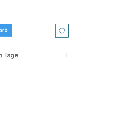
orb
21 Tage