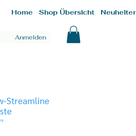
Home
Shop Übersicht
Neuheite
Anmelden
w-Streamline
ste
79
is