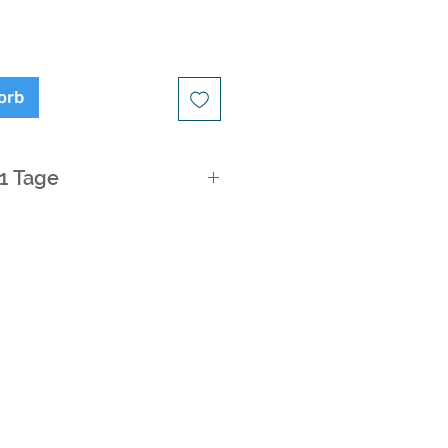
orb
21 Tage