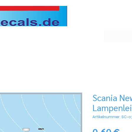
Scania Ne
Lampenlei
Artikelnummer: SC-0
Pre
0,60 €