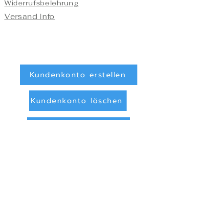
Widerrufsbelehrung
Versand Info
Kundenkonto erstellen
Kundenkonto löschen
Registrieren/Anmelden
Zahlungsarten
Überweisung (Vorkasse)
PayPal
Privatsphäre und Datenschutz
Online Streitbeilegung