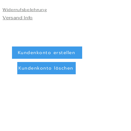
Widerrufsbelehrung
Versand Info
Kundenkonto erstellen
Kundenkonto löschen
Registrieren/Anmelden
Zahlungsarten
Überweisung (Vorkasse)
PayPal
Privatsphäre und Datenschutz