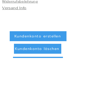
Widerrufsbelehrung
Versand Info
Kundenkonto erstellen
Kundenkonto löschen
Registrieren/Anmelden
Zahlungsarten
Überweisung (Vorkasse)
PayPal
Privatsphäre und Datenschutz
Online Streitbeilegung