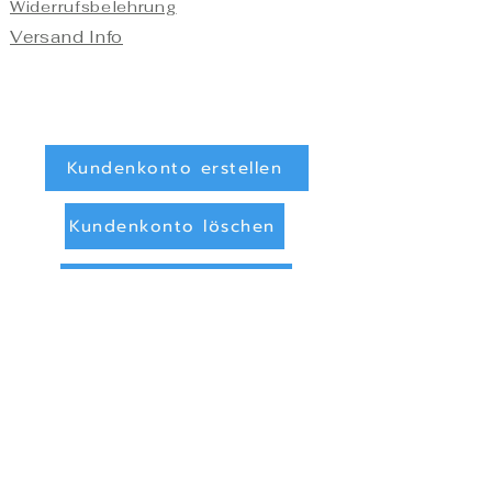
Widerrufsbelehrung
Versand Info
Kundenkonto erstellen
Kundenkonto löschen
Registrieren/Anmelden
Zahlungsarten
Überweisung (Vorkasse)
PayPal
Privatsphäre und Datenschutz
Online Streitbeilegung