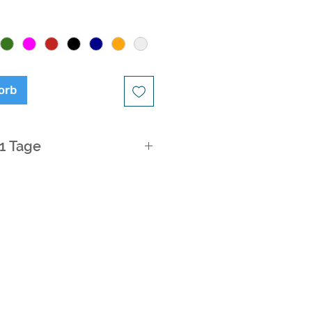
orb
21 Tage