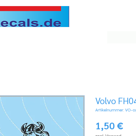
Volvo FH0
Artikelnummer: VO-0
Pre
1,50 €