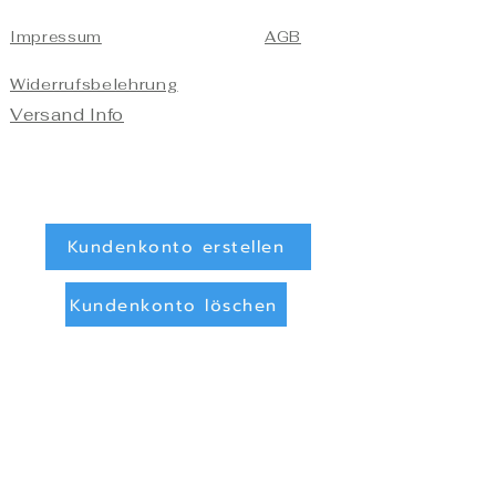
Impressum
AGB
Widerrufsbelehrung
Versand Info
Kundenkonto erstellen
Kundenkonto löschen
Registrieren/Anmelden
Zahlungsarten
Überweisung (Vorkasse)
PayPal