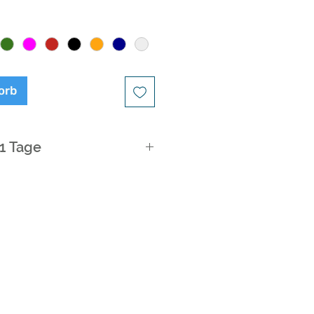
orb
21 Tage