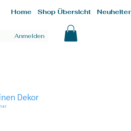
Home
Shop Übersicht
Neuheite
Anmelden
nen Dekor
-042
is