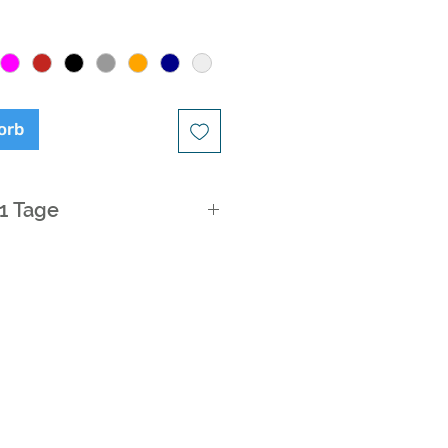
orb
21 Tage