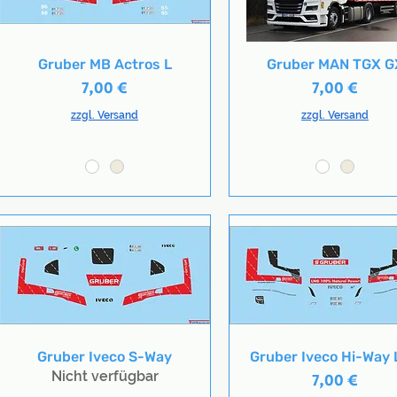
Gruber MB Actros L
Gruber MAN TGX G
Schnellansicht
Schnellansicht
Preis
Preis
7,00 €
7,00 €
zzgl. Versand
zzgl. Versand
Gruber Iveco S-Way
Gruber Iveco Hi-Way
Schnellansicht
Schnellansicht
Nicht verfügbar
Preis
7,00 €