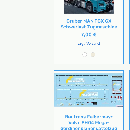
Gruber MAN TGX GX
Schnellansicht
Schwerlast Zugmaschine
Preis
7,00 €
zzgl. Versand
Bautrans Felbermayr
Schnellansicht
Volvo FH04 Mega-
Gardinenplanensattelzug