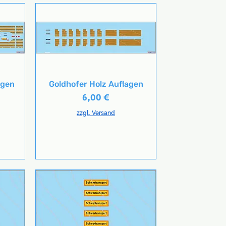
agen
Goldhofer Holz Auflagen
Schnellansicht
Preis
6,00 €
zzgl. Versand