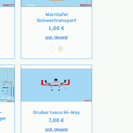
Warntafel
Schnellansicht
Schwertransport
Preis
1,00 €
zzgl. Versand
-
Gruber Iveco Hi-Way
Schnellansicht
ger
Preis
7,00 €
zzgl. Versand