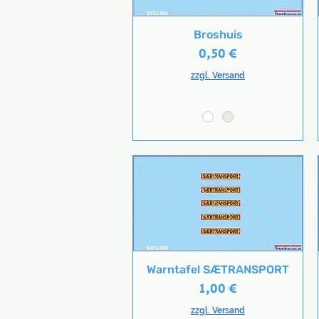
Broshuis
Schnellansicht
Preis
0,50 €
zzgl. Versand
Warntafel SÆTRANSPORT
Schnellansicht
Preis
1,00 €
zzgl. Versand