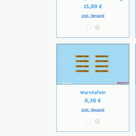
Preis
15,00 €
zzgl. Versand
Warntafeln
Schnellansicht
Preis
0,50 €
zzgl. Versand