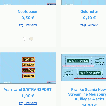
Nooteboom
Goldhofer
Schnellansicht
Schnellansicht
Preis
Preis
0,50 €
0,50 €
zzgl. Versand
zzgl. Versand
Warntafel SÆTRANSPORT
Franke Scania New
Schnellansicht
Schnellansicht
Streamline Meusbur
Preis
1,00 €
Auflieger 4 achs
zzgl. Versand
Preis
14,00 €