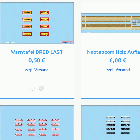
Warntafel BRED LAST
Nooteboom Holz Aufl
Schnellansicht
Schnellansicht
Preis
Preis
0,50 €
6,00 €
zzgl. Versand
zzgl. Versand