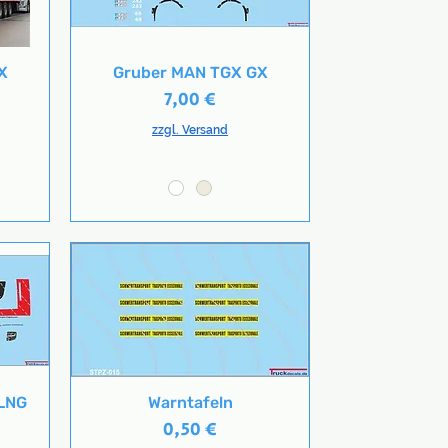
X
Gruber MAN TGX GX
Schnellansicht
Preis
7,00 €
zzgl. Versand
 LNG
Warntafeln
Schnellansicht
Preis
0,50 €